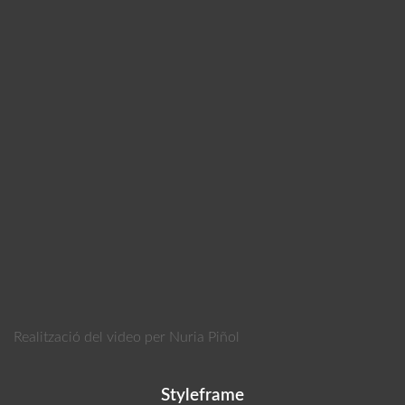
Realització del video per Nuria Piñol
Styleframe