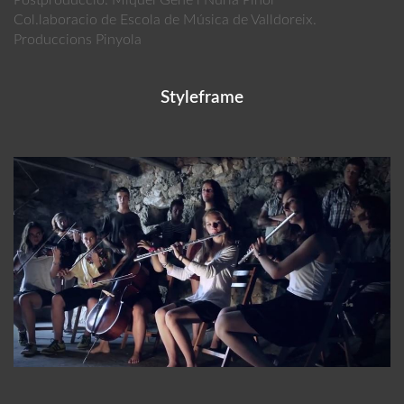
Postproducció: Miquel Gené i Núria Piñol
Col.laboracio de Escola de Música de Valldoreix.
Produccions Pinyola
Styleframe