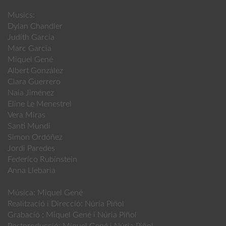
Musics:
Dylan Chandler
Judith Garcia
Marc Garcia
Miquel Gené
Albert González
Clara Guerrero
Naia Jiménez
Eline Le Menestrel
Vera Miras
Santi Mundi
Simon Ordóñez
Jordi Paredes
Federico Rubinstein
Anna Llebaria
Música: Miquel Gené
Realització i Direcció: Núria Piñol
Grabació : Miquel Gené i Núria Piñol